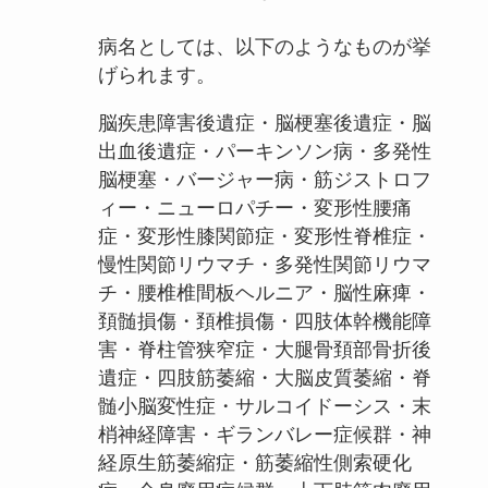
病名としては、以下のようなものが挙
げられます。
脳疾患障害後遺症・脳梗塞後遺症・脳
出血後遺症・パーキンソン病・多発性
脳梗塞・バージャー病・筋ジストロフ
ィー・ニューロパチー・変形性腰痛
症・変形性膝関節症・変形性脊椎症・
慢性関節リウマチ・多発性関節リウマ
チ・腰椎椎間板ヘルニア・脳性麻痺・
頚髄損傷・頚椎損傷・四肢体幹機能障
害・脊柱管狭窄症・大腿骨頚部骨折後
遺症・四肢筋萎縮・大脳皮質萎縮・脊
髄小脳変性症・サルコイドーシス・末
梢神経障害・ギランバレー症候群・神
経原生筋萎縮症・筋萎縮性側索硬化